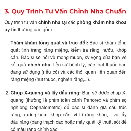
3. Quy Trình Tư Vấn Chỉnh Nha Chuẩn
Quy trình tư vấn
chỉnh nha
tại các
phòng khám nha khoa
uy tín
thường bao gồm:
Thăm khám tổng quát và trao đổi:
Bác sĩ khám tổng
quát tình trạng răng miệng, kiểm tra răng, nướu, khớp
cắn. Bác sĩ sẽ hỏi về mong muốn, kỳ vọng của bạn về
kết quả
chỉnh nha
, tiền sử bệnh lý, các loại thuốc bạn
đang sử dụng (nếu có) và các thói quen liên quan đến
răng miệng (hút thuốc, nghiến răng,...).
Chụp X-quang và lấy dấu răng:
Bạn sẽ được chụp X-
quang (thường là phim toàn cảnh Panorex và phim sọ
nghiêng Cephalometric) để bác sĩ đánh giá cấu trúc
răng, xương hàm, khớp cắn, vị trí răng khôn,... và lấy
dấu răng (bằng thạch cao hoặc máy quét kỹ thuật số) để
có mẫu răng chính xác.