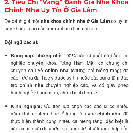
2. Tiêu Chí "Vàng" Đánh Giá Nha Khoa
Chỉnh Nha Uy Tín Ở Gia Lâm
Để đánh giá một
nha khoa chỉnh nha ở Gia Lâm
có uy tín
hay không, bạn cần xem xét các tiêu chí sau:
Đội ngũ bác sĩ:
Bằng cấp, chứng chỉ:
100% bác sĩ phải có bằng tốt
nghiệp chuyên khoa Răng Hàm Mặt, có chứng chỉ
chuyên sâu về
chỉnh nha
(chứng chỉ niềng răng) do
các trường đại học y dược uy tín hoặc các trung tâm đào
tạo
chỉnh nha
chuyên nghiệp cấp, và có giấy phép
hành nghề khám bệnh, chữa bệnh hợp lệ.
Kinh nghiệm:
Ưu tiên lựa chọn các bác sĩ có nhiều
năm kinh nghiệm thực tế trong lĩnh vực
chỉnh nha
, đã
thực hiện thành công nhiều ca niềng răng, đặc biệt là
các ca có mức độ phức tạp tương tự như trường hợp của