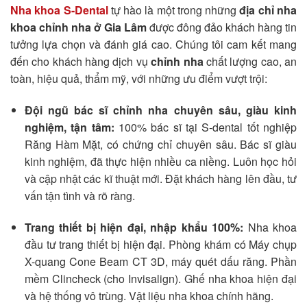
Nha khoa S-Dental
tự hào là một trong những
địa chỉ nha
khoa chỉnh nha ở Gia Lâm
được đông đảo khách hàng tin
tưởng lựa chọn và đánh giá cao. Chúng tôi cam kết mang
đến cho khách hàng dịch vụ
chỉnh nha
chất lượng cao, an
toàn, hiệu quả, thẩm mỹ, với những ưu điểm vượt trội:
Đội ngũ bác sĩ chỉnh nha chuyên sâu, giàu kinh
nghiệm, tận tâm:
100% bác sĩ tại S-dental tốt nghiệp
Răng Hàm Mặt, có chứng chỉ chuyên sâu. Bác sĩ giàu
kinh nghiệm, đã thực hiện nhiều ca niềng. Luôn học hỏi
và cập nhật các kĩ thuật mới. Đặt khách hàng lên đầu, tư
vấn tận tình và rõ ràng.
Trang thiết bị hiện đại, nhập khẩu 100%:
Nha khoa
đầu tư trang thiết bị hiện đại. Phòng khám có Máy chụp
X-quang Cone Beam CT 3D, máy quét dấu răng. Phần
mềm Clincheck (cho Invisalign). Ghế nha khoa hiện đại
và hệ thống vô trùng. Vật liệu nha khoa chính hãng.