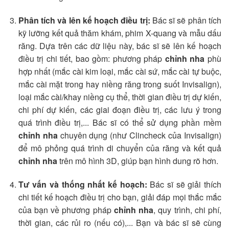
Phân tích và lên kế hoạch điều trị:
Bác sĩ sẽ phân tích
kỹ lưỡng kết quả thăm khám, phim X-quang và mẫu dấu
răng. Dựa trên các dữ liệu này, bác sĩ sẽ lên kế hoạch
điều trị chi tiết, bao gồm: phương pháp
chỉnh nha
phù
hợp nhất (mắc cài kim loại, mắc cài sứ, mắc cài tự buộc,
mắc cài mặt trong hay niềng răng trong suốt Invisalign),
loại mắc cài/khay niềng cụ thể, thời gian điều trị dự kiến,
chi phí dự kiến, các giai đoạn điều trị, các lưu ý trong
quá trình điều trị,... Bác sĩ có thể sử dụng phần mềm
chỉnh nha
chuyên dụng (như Clincheck của Invisalign)
để mô phỏng quá trình di chuyển của răng và kết quả
chỉnh nha
trên mô hình 3D, giúp bạn hình dung rõ hơn.
Tư vấn và thống nhất kế hoạch:
Bác sĩ sẽ giải thích
chi tiết kế hoạch điều trị cho bạn, giải đáp mọi thắc mắc
của bạn về phương pháp
chỉnh nha
, quy trình, chi phí,
thời gian, các rủi ro (nếu có),... Bạn và bác sĩ sẽ cùng