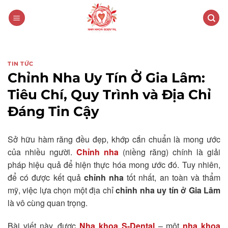
TIN TỨC
Chỉnh Nha Uy Tín Ở Gia Lâm:
Tiêu Chí, Quy Trình và Địa Chỉ
Đáng Tin Cậy
Sở hữu hàm răng đều đẹp, khớp cắn chuẩn là mong ước
của nhiều người.
Chỉnh nha
(niềng răng) chính là giải
pháp hiệu quả để hiện thực hóa mong ước đó. Tuy nhiên,
để có được kết quả
chỉnh nha
tốt nhất, an toàn và thẩm
mỹ, việc lựa chọn một địa chỉ
chỉnh nha uy tín ở Gia Lâm
là vô cùng quan trọng.
Bài viết này, được
Nha khoa S-Dental
– một
nha khoa