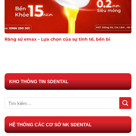
Răng sứ emax – Lựa chọn của sự tinh tế, bền bỉ
KHO THÔNG TIN SDENTAL
HỆ THỐNG CÁC CƠ SỞ NK SDENTAL