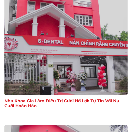
Nha Khoa Gia Lâm Điều Trị Cười Hở Lợi: Tự Tin Với Nụ
Cười Hoàn Hảo