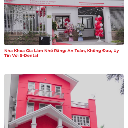
Nha Khoa Gia Lâm Nhổ Răng: An Toàn, Không Đau, Uy
Tín Với S-Dental