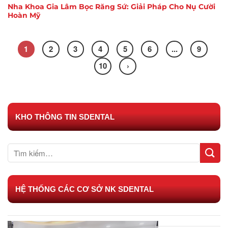
Nha Khoa Gia Lâm Bọc Răng Sứ: Giải Pháp Cho Nụ Cười
Hoàn Mỹ
1
2
3
4
5
6
...
9
10
›
KHO THÔNG TIN SDENTAL
HỆ THỐNG CÁC CƠ SỞ NK SDENTAL