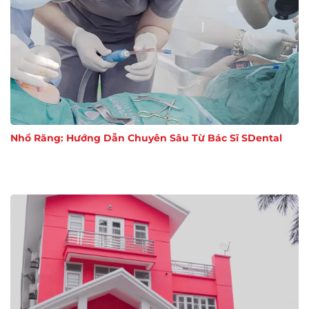
Nhổ Răng: Hướng Dẫn Chuyên Sâu Từ Bác Sĩ SDental