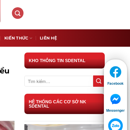
KIẾN THỨC
LIÊN HỆ
KHO THÔNG TIN SDENTAL
iều
Facebook
HỆ THỐNG CÁC CƠ SỞ NK
SDENTAL
Messenger