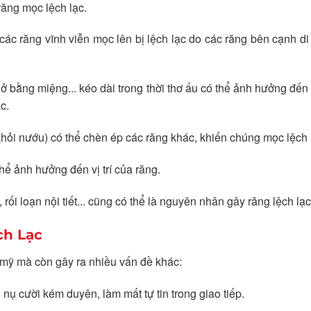
răng mọc lệch lạc.
ác răng vĩnh viễn mọc lên bị lệch lạc do các răng bên cạnh d
thở bằng miệng... kéo dài trong thời thơ ấu có thể ảnh hưởng đến
c.
i nướu) có thể chèn ép các răng khác, khiến chúng mọc lệch 
 ảnh hưởng đến vị trí của răng.
i loạn nội tiết... cũng có thể là nguyên nhân gây răng lệch lạc
ch Lạc
mỹ mà còn gây ra nhiều vấn đề khác:
nụ cười kém duyên, làm mất tự tin trong giao tiếp.