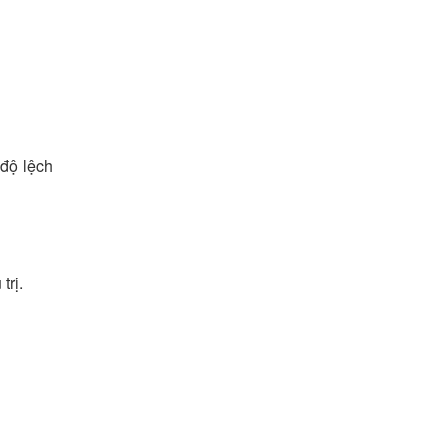
 độ lệch
trị.