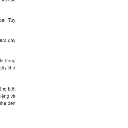
oại. Tuy
giữa dây
a trong
 gây khó
êng biệt
miệng và
 nhẹ đến