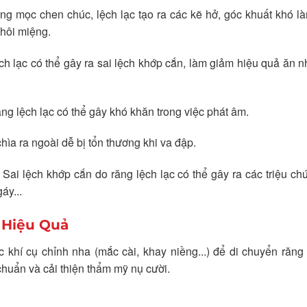
g mọc chen chúc, lệch lạc tạo ra các kẽ hở, góc khuất khó l
hôi miệng.
h lạc có thể gây ra sai lệch khớp cắn, làm giảm hiệu quả ăn n
ng lệch lạc có thể gây khó khăn trong việc phát âm.
ìa ra ngoài dễ bị tổn thương khi va đập.
Sai lệch khớp cắn do răng lệch lạc có thể gây ra các triệu c
áy...
p Hiệu Quả
hí cụ chỉnh nha (mắc cài, khay niềng...) để di chuyển răng v
huẩn và cải thiện thẩm mỹ nụ cười.