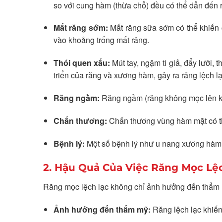
so với cung hàm (thừa chỗ) đều có thể dẫn đến 
Mất răng sớm:
Mất răng sữa sớm có thể khiến c
vào khoảng trống mất răng.
Thói quen xấu:
Mút tay, ngậm ti giả, đẩy lưỡi, 
triển của răng và xương hàm, gây ra răng lệch lạ
Răng ngầm:
Răng ngầm (răng không mọc lên khỏ
Chấn thương:
Chấn thương vùng hàm mặt có thể
Bệnh lý:
Một số bệnh lý như u nang xương hàm, rố
2. Hậu Quả Của Việc Răng Mọc Lệ
Răng mọc lệch lạc không chỉ ảnh hưởng đến thẩm 
Ảnh hưởng đến thẩm mỹ:
Răng lệch lạc khiến 