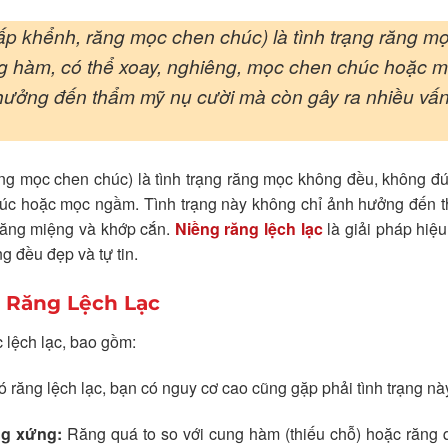
hấp khểnh, răng mọc chen chúc) là tình trạng răng m
ung hàm, có thể xoay, nghiêng, mọc chen chúc hoặc 
hưởng đến thẩm mỹ nụ cười mà còn gây ra nhiều vấ
ng mọc chen chúc) là tình trạng răng mọc không đều, không đún
chúc hoặc mọc ngầm. Tình trạng này không chỉ ảnh hưởng đến 
răng miệng và khớp cắn.
Niềng răng lệch lạc
là giải pháp hiệ
g đều đẹp và tự tin.
g Răng Lệch Lạc
 lệch lạc, bao gồm:
 răng lệch lạc, bạn có nguy cơ cao cũng gặp phải tình trạng nà
ng xứng:
Răng quá to so với cung hàm (thiếu chỗ) hoặc răng 