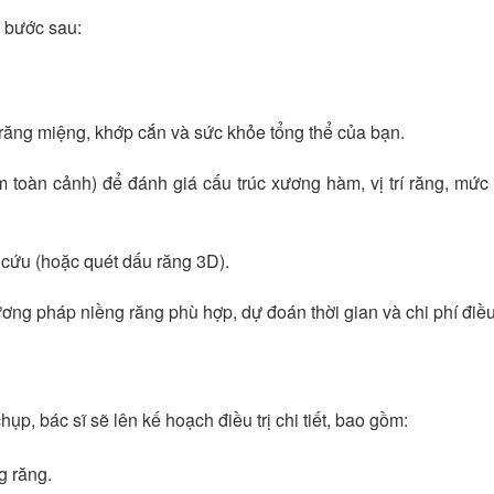
 bước sau:
g răng miệng, khớp cắn và sức khỏe tổng thể của bạn.
toàn cảnh) để đánh giá cấu trúc xương hàm, vị trí răng, mức
cứu (hoặc quét dấu răng 3D).
ơng pháp niềng răng phù hợp, dự đoán thời gian và chi phí điều 
p, bác sĩ sẽ lên kế hoạch điều trị chi tiết, bao gồm:
g răng.