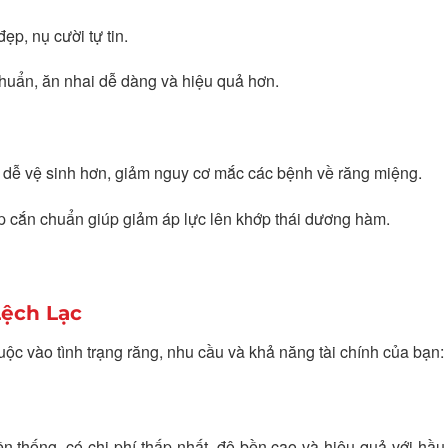
p, nụ cười tự tin.
uẩn, ăn nhai dễ dàng và hiệu quả hơn.
dễ vệ sinh hơn, giảm nguy cơ mắc các bệnh về răng miệng.
 cắn chuẩn giúp giảm áp lực lên khớp thái dương hàm.
Lệch Lạc
huộc vào tình trạng răng, nhu cầu và khả năng tài chính của bạn:
ền thống, có chi phí thấp nhất, độ bền cao và hiệu quả với hầu