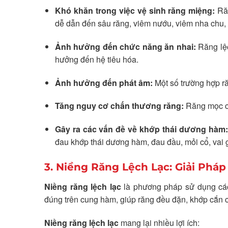
Khó khăn trong việc vệ sinh răng miệng:
Răn
dễ dẫn đến sâu răng, viêm nướu, viêm nha chu, 
Ảnh hưởng đến chức năng ăn nhai:
Răng lệc
hưởng đến hệ tiêu hóa.
Ảnh hưởng đến phát âm:
Một số trường hợp ră
Tăng nguy cơ chấn thương răng:
Răng mọc ch
Gây ra các vấn đề về khớp thái dương hàm:
đau khớp thái dương hàm, đau đầu, mỏi cổ, vai g
3. Niềng Răng Lệch Lạc: Giải Phá
Niềng răng lệch lạc
là phương pháp sử dụng các k
đúng trên cung hàm, giúp răng đều đặn, khớp cắn c
Niềng răng lệch lạc
mang lại nhiều lợi ích: