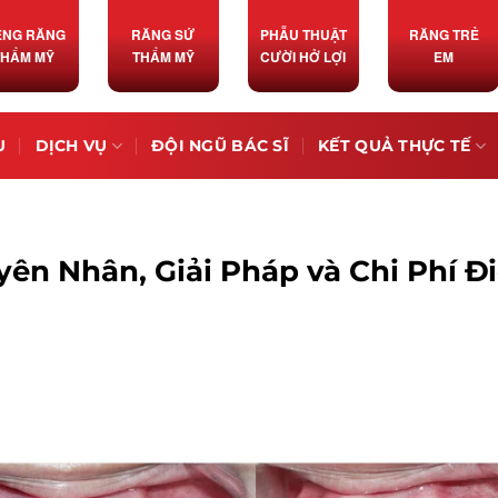
ỀNG RĂNG
RĂNG SỨ
PHẪU THUẬT
RĂNG TRẺ
THẨM MỸ
THẨM MỸ
CƯỜI HỞ LỢI
EM
U
DỊCH VỤ
ĐỘI NGŨ BÁC SĨ
KẾT QUẢ THỰC TẾ
ên Nhân, Giải Pháp và Chi Phí Đ