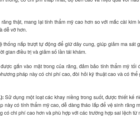
ăng thật, mang lại tính thẩm mỹ cao hơn so với mắc cài kim l
à dễ vỡ hơn.
 thống nắp trượt tự động để giữ dây cung, giúp giảm ma sát 
i gian điều trị và giảm số lần tái khám.
được gắn vào mặt trong của răng, đảm bảo tính thẩm mỹ tối đ
 phương pháp này có chi phí cao, đòi hỏi kỹ thuật cao và có thể
):
Sử dụng một loạt các khay niềng trong suốt, được thiết kế ri
p này có tính thẩm mỹ cao, dễ dàng tháo lắp để vệ sinh răng 
g có chi phí cao hơn và phù hợp với các trường hợp sai lệch từ