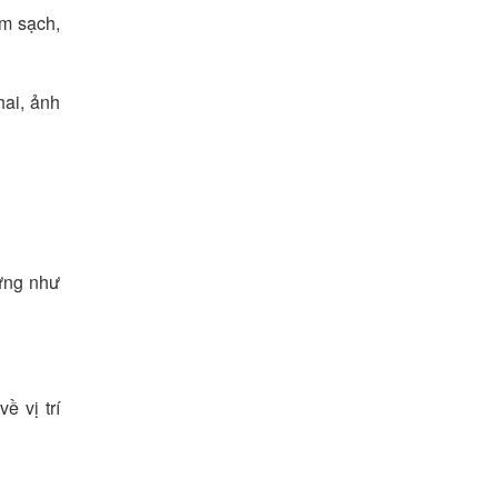
àm sạch,
hai, ảnh
hứng như
ề vị trí