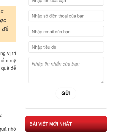
ọc
mọc
n đề
g vị trí
thẩm mỹ
u quả để
y.
BÀI VIẾT MỚI NHẤT
quá nhỏ