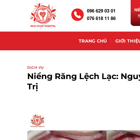
NI
096 629 03 01
076 618 11 86
TRANG CHỦ
GIỚI THIỆ
DỊCH VỤ
Niềng Răng Lệch Lạc: Nguy
Trị