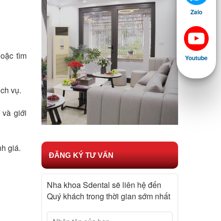
Zalo
hoặc tìm
Youtube
ch vụ.
 và giới
h giá.
ĐĂNG KÝ TƯ VẤN
Nha khoa Sdental sẽ liên hệ đến
Quý khách trong thời gian sớm nhất