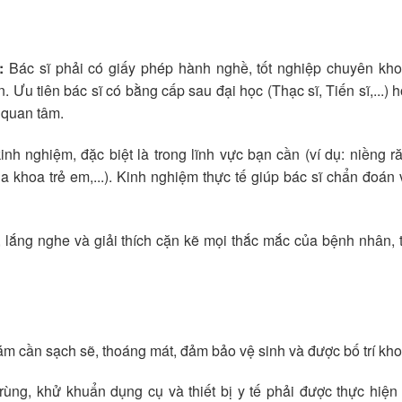
:
Bác sĩ phải có giấy phép hành nghề, tốt nghiệp chuyên kh
n. Ưu tiên bác sĩ có bằng cấp sau đại học (Thạc sĩ, Tiến sĩ,...) 
 quan tâm.
nh nghiệm, đặc biệt là trong lĩnh vực bạn cần (ví dụ: niềng r
 khoa trẻ em,...). Kinh nghiệm thực tế giúp bác sĩ chẩn đoán 
, lắng nghe và giải thích cặn kẽ mọi thắc mắc của bệnh nhân,
 cần sạch sẽ, thoáng mát, đảm bảo vệ sinh và được bố trí kho
trùng, khử khuẩn dụng cụ và thiết bị y tế phải được thực hiệ