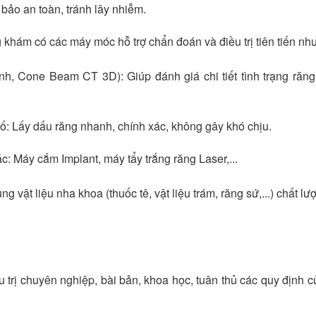
bảo an toàn, tránh lây nhiễm.
khám có các máy móc hỗ trợ chẩn đoán và điều trị tiên tiến như
h, Cone Beam CT 3D): Giúp đánh giá chi tiết tình trạng răng
số: Lấy dấu răng nhanh, chính xác, không gây khó chịu.
c: Máy cắm Implant, máy tẩy trắng răng Laser,...
vật liệu nha khoa (thuốc tê, vật liệu trám, răng sứ,...) chất lư
 trị chuyên nghiệp, bài bản, khoa học, tuân thủ các quy định 