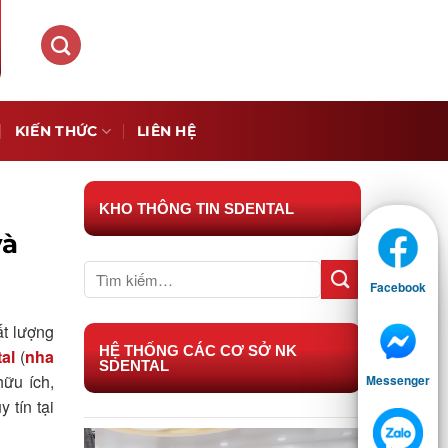
KIẾN THỨC
LIÊN HỆ
KHO THÔNG TIN SDENTAL
và
Facebook
ất lượng
HỆ THỐNG CÁC CƠ SỞ NK
al
(
nha
SDENTAL
hữu ích,
Messenger
 tín tại