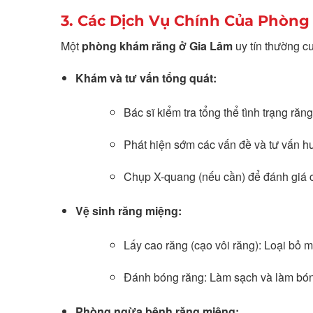
3. Các Dịch Vụ Chính Của Phòng
Một
phòng khám răng ở Gia Lâm
uy tín thường c
Khám và tư vấn tổng quát:
Bác sĩ kiểm tra tổng thể tình trạng răn
Phát hiện sớm các vấn đề và tư vấn hư
Chụp X-quang (nếu cần) để đánh giá ch
Vệ sinh răng miệng:
Lấy cao răng (cạo vôi răng): Loại bỏ
Đánh bóng răng: Làm sạch và làm bón
Phòng ngừa bệnh răng miệng: