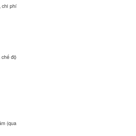
 chi phí
ả chế độ
hám (qua