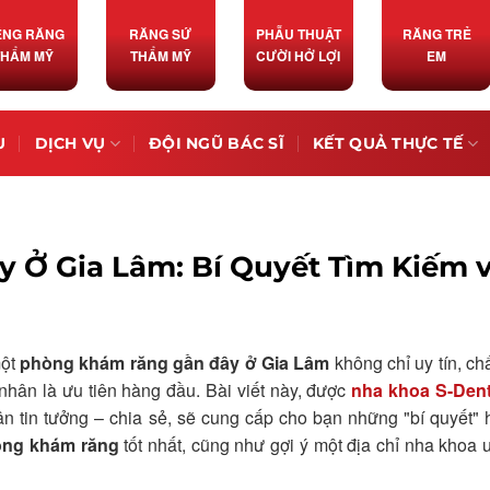
ỀNG RĂNG
RĂNG SỨ
PHẪU THUẬT
RĂNG TRẺ
THẨM MỸ
THẨM MỸ
CƯỜI HỞ LỢI
EM
U
DỊCH VỤ
ĐỘI NGŨ BÁC SĨ
KẾT QUẢ THỰC TẾ
Ở Gia Lâm: Bí Quyết Tìm Kiếm 
một
phòng khám răng gần đây ở Gia Lâm
không chỉ uy tín, ch
nhân là ưu tiên hàng đầu. Bài viết này, được
nha khoa S-Dent
ân tin tưởng – chia sẻ, sẽ cung cấp cho bạn những "bí quyết" 
ng khám răng
tốt nhất, cũng như gợi ý một địa chỉ nha khoa uy