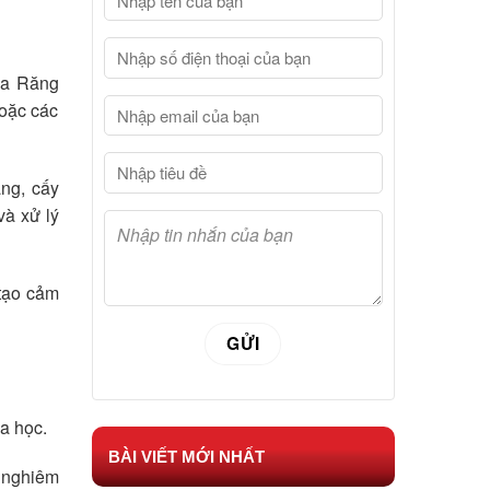
oa Răng
hoặc các
ăng, cấy
và xử lý
 tạo cảm
a học.
BÀI VIẾT MỚI NHẤT
n nghiêm