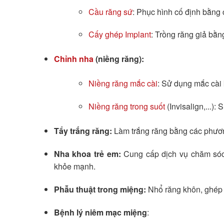
Cầu răng sứ
: Phục hình cố định bằng 
Cấy ghép Implant
: Trồng răng giả bằn
Chỉnh nha
(niềng răng):
Niềng răng mắc cài
: Sử dụng mắc cài k
Niềng răng trong suốt
(Invisalign,...):
Tẩy trắng răng:
Làm trắng răng bằng các phươn
Nha khoa trẻ em:
Cung cấp dịch vụ chăm sóc v
khỏe mạnh.
Phẫu thuật trong miệng:
Nhổ răng khôn, ghép x
Bệnh lý niêm mạc miệng
: