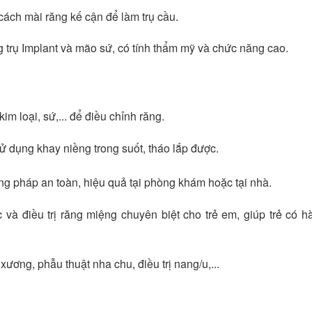
cách mài răng kế cận để làm trụ cầu.
g trụ Implant và mão sứ, có tính thẩm mỹ và chức năng cao.
im loại, sứ,... để điều chỉnh răng.
 Sử dụng khay niềng trong suốt, tháo lắp được.
g pháp an toàn, hiệu quả tại phòng khám hoặc tại nhà.
à điều trị răng miệng chuyên biệt cho trẻ em, giúp trẻ có 
ương, phẫu thuật nha chu, điều trị nang/u,...