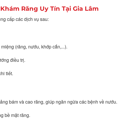
 Khám Răng Uy Tín Tại Gia Lâm
ung cấp các dịch vụ sau:
g miệng (răng, nướu, khớp cắn,...).
ớng điều trị.
i tiết.
 mảng bám và cao răng, giúp ngăn ngừa các bệnh về nướu.
g bề mặt răng.