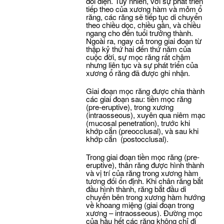
đối diện. Tuy nhiên, với sự phát triển
tiếp theo của xương hàm và mỏm ổ
răng, các răng sẽ tiếp tục di chuyển
theo chiều dọc, chiều gần, và chiều
ngang cho đến tuổi trưởng thành.
Ngoài ra, ngay cả trong giai đoạn từ
thập kỷ thứ hai đến thứ năm của
cuộc đời, sự mọc răng rất chậm
nhưng liên tục và sự phát triển của
xương ổ răng đã được ghi nhận.
Giai đoạn mọc răng được chia thành
các giai đoạn sau: tiền mọc răng
(pre-eruptive), trong xương
(intraosseous), xuyên qua niêm mạc
(mucosal penetration), trước khi
khớp cắn (preocclusal), và sau khi
khớp cắn (postocclusal).
Trong giai đoạn tiền mọc răng (pre-
eruptive), thân răng được hình thành
và vị trí của răng trong xương hàm
tương đối ổn định. Khi chân răng bắt
đầu hình thành, răng bắt đầu di
chuyển bên trong xương hàm hướng
về khoang miệng (giai đoạn trong
xương – intraosseous). Đường mọc
của hầu hết các răng không chỉ đi