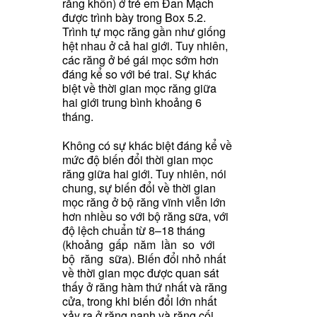
răng khôn) ở trẻ em Đan Mạch
được trình bày trong Box 5.2.
Trình tự mọc răng gần như giống
hệt nhau ở cả hai giới. Tuy nhiên,
các răng ở bé gái mọc sớm hơn
đáng kể so với bé trai. Sự khác
biệt về thời gian mọc răng giữa
hai giới trung bình khoảng 6
tháng.
Không có sự khác biệt đáng kể về
mức độ biến đổi thời gian mọc
răng giữa hai giới. Tuy nhiên, nói
chung, sự biến đổi về thời gian
mọc răng ở bộ răng vĩnh viễn lớn
hơn nhiều so với bộ răng sữa, với
độ lệch chuẩn từ 8–18 tháng
(khoảng gấp năm lần so với
bộ răng sữa). Biến đổi nhỏ nhất
về thời gian mọc được quan sát
thấy ở răng hàm thứ nhất và răng
cửa, trong khi biến đổi lớn nhất
xảy ra ở răng nanh và răng cối