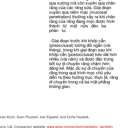
qua xương mà còn xuyên qua chân
răng của các răng sữa. Giai đoạn
xuyên qua niêm mạc (mucosal
penetration) thường xảy ra khi chân
răng của răng đang mọc được hình
thành từ một nửa đến ba
phần tư.
. Giai đoạn trước khi khớp cắn
(preocclusal) tương đối ngắn (vài
tháng), trong khi giai đoạn sau khi
khớp cắn (postocclusal) kéo dài hơn
nhiều (vài năm) và được đặc trưng
bởi sự di chuyển răng chậm hơn
đáng kể. Mặc dù sự di chuyển của
răng trong quá trình mọc chủ yếu
diễn ra theo hướng trục, thực tế, răng
di chuyển trong cả ba mặt phẳng
không gian.
 Göran Koch, Sven Poulsen, Ivar Espelid, and Dorte Haubek.
Sons, Ltd. Companion website:
www.wiley.com/go/koch/pediatric_dentistry