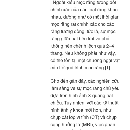
. Ngoài kiểu mọc răng tương đối
chính xác của các loại răng khác
nhau, dường như có một thời gian
mọc răng rất chính xác cho các
răng tương đồng, tức là, sự mọc
răng giữa hai bên trái và phải
không nên chênh lệch quá 2–4
tháng. Nếu không phải như vậy,
có thể tồn tại một chướng ngại vật
cản trở quá trình mọc răng.[1].
Cho đến gần đây, các nghiên cứu
lâm sàng về sự mọc răng chủ yếu
dựa trên hình ảnh X-quang hai
chiều. Tuy nhiên, với các kỹ thuật
hình ảnh y khoa mới hơn, như
chụp cắt lớp vi tính (CT) và chụp
cộng hưởng từ (MRI), việc phân