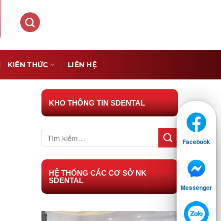
KIẾN THỨC
LIÊN HỆ
KHO THÔNG TIN SDENTAL
Facebook
HỆ THỐNG CÁC CƠ SỞ NK
SDENTAL
Messenger