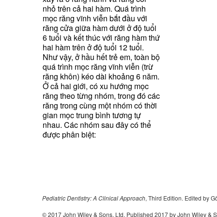
nhỏ trên cả hai hàm. Quá trình
mọc răng vĩnh viễn bắt đầu với
răng cửa giữa hàm dưới ở độ tuổi
6 tuổi và kết thúc với răng hàm thứ
hai hàm trên ở độ tuổi 12 tuổi.
Như vậy, ở hầu hết trẻ em, toàn bộ
quá trình mọc răng vĩnh viễn (trừ
răng khôn) kéo dài khoảng 6 năm.
Ở cả hai giới, có xu hướng mọc
răng theo từng nhóm, trong đó các
răng trong cùng một nhóm có thời
gian mọc trung bình tương tự
nhau. Các nhóm sau đây có thể
được phân biệt:
Pediatric
Dentistry: A Clinical Approach
, Third Edition. Edited by
© 2017 John Wiley & Sons, Ltd. Published 2017 by John Wiley & 