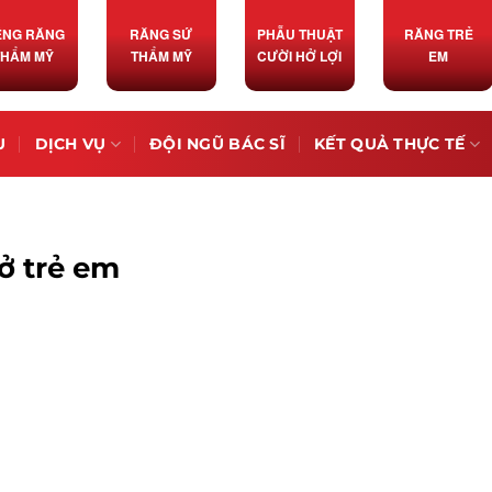
ỀNG RĂNG
RĂNG SỨ
PHẪU THUẬT
RĂNG TRẺ
THẨM MỸ
THẨM MỸ
CƯỜI HỞ LỢI
EM
U
DỊCH VỤ
ĐỘI NGŨ BÁC SĨ
KẾT QUẢ THỰC TẾ
ở trẻ em