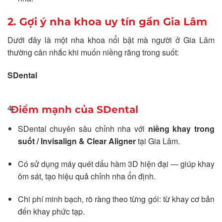
2. Gợi ý nha khoa uy tín gần Gia Lâm
Dưới đây là một nha khoa nổi bật mà người ở Gia Lâm
thường cân nhắc khi muốn niềng răng trong suốt:
SDental
4
Điểm mạnh của SDental
SDental chuyên sâu chỉnh nha với
niềng khay trong
suốt / Invisalign & Clear Aligner
tại Gia Lâm.
Có sử dụng máy quét dấu hàm 3D hiện đại — giúp khay
ôm sát, tạo hiệu quả chỉnh nha ổn định.
Chi phí minh bạch, rõ ràng theo từng gói: từ khay cơ bản
đến khay phức tạp.