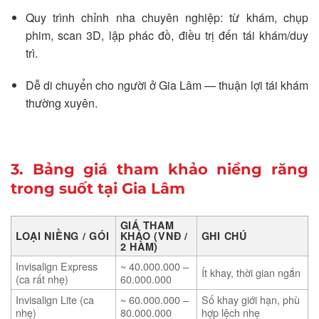
Quy trình chỉnh nha chuyên nghiệp: từ khám, chụp
phim, scan 3D, lập phác đồ, điều trị đến tái khám/duy
trì.
Dễ di chuyển cho người ở Gia Lâm — thuận lợi tái khám
thường xuyên.
3. Bảng giá tham khảo niềng răng
trong suốt tại Gia Lâm
GIÁ THAM
LOẠI NIỀNG / GÓI
KHẢO (VNĐ /
GHI CHÚ
2 HÀM)
Invisalign Express
~ 40.000.000 –
Ít khay, thời gian ngắn
(ca rất nhẹ)
60.000.000
Invisalign Lite (ca
~ 60.000.000 –
Số khay giới hạn, phù
nhẹ)
80.000.000
hợp lệch nhẹ