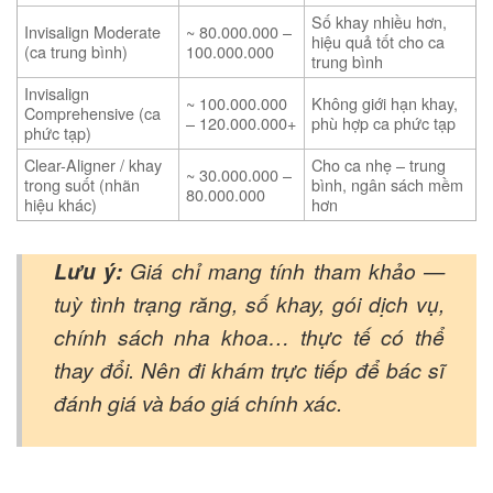
Số khay nhiều hơn,
Invisalign Moderate
~ 80.000.000 –
hiệu quả tốt cho ca
(ca trung bình)
100.000.000
trung bình
Invisalign
~ 100.000.000
Không giới hạn khay,
Comprehensive (ca
– 120.000.000+
phù hợp ca phức tạp
phức tạp)
Clear-Aligner / khay
Cho ca nhẹ – trung
~ 30.000.000 –
trong suốt (nhãn
bình, ngân sách mềm
80.000.000
hiệu khác)
hơn
Lưu ý:
Giá chỉ mang tính tham khảo —
tuỳ tình trạng răng, số khay, gói dịch vụ,
chính sách nha khoa… thực tế có thể
thay đổi. Nên đi khám trực tiếp để bác sĩ
đánh giá và báo giá chính xác.