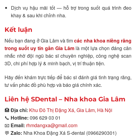
Dịch vụ hậu mãi tốt — hỗ trợ trong suốt quá trình đeo
khay & sau khi chỉnh nha.
Kết luận
Nếu bạn đang ở Gia Lâm và tìm
các nha khoa niềng răng
trong suốt uy tín gần Gia Lâm
là một lựa chọn đáng cân
nhắc nhờ đội ngũ bác sĩ chuyên nghiệp, công nghệ scan
3D, chi phí hợp lý & minh bạch, vị trí thuận tiện.
Hãy đến khám trực tiếp để bác sĩ đánh giá tình trạng răng,
tư vấn phác đồ phù hợp và báo giá chính xác.
Liên hệ SDental – Nha khoa Gia Lâm
🏥
Địa chỉ:
Khu Đô Thị Đặng Xá, Gia Lâm, Hà Nội
📞
Hotline:
096 629 03 01
📧
Email:
rhmdangxa@gmail.com
💬
Zalo:
Nha Khoa Đặng Xá S-dental (0966290301)