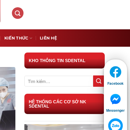
KIẾN THỨC
LIÊN HỆ
KHO THÔNG TIN SDENTAL
Facebook
HỆ THỐNG CÁC CƠ SỞ NK
SDENTAL
Messenger