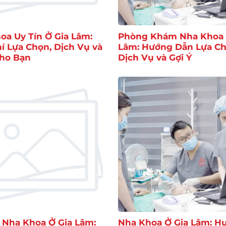
oa Uy Tín Ở Gia Lâm:
Phòng Khám Nha Khoa 
hí Lựa Chọn, Dịch Vụ và
Lâm: Hướng Dẫn Lựa Ch
Cho Bạn
Dịch Vụ và Gợi Ý
ỉ Nha Khoa Ở Gia Lâm:
Nha Khoa Ở Gia Lâm: H