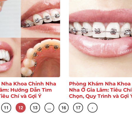
ỉ Nha Khoa Chỉnh Nha
Phòng Khám Nha Khoa 
Lâm: Hướng Dẫn Tìm
Nha Ở Gia Lâm: Tiêu Chí
iêu Chí và Gợi Ý
Chọn, Quy Trình và Gợi 
11
12
13
...
16
17
›