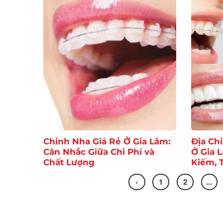
Chỉnh Nha Giá Rẻ Ở Gia Lâm:
Địa Ch
Cân Nhắc Giữa Chi Phí và
Ở Gia 
Chất Lượng
Kiếm, T
‹
1
2
...