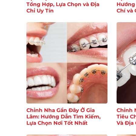
Tổng Hợp, Lựa Chọn và Địa
Hướng 
Chỉ Uy Tín
Chí và 
Chỉnh Nha Gần Đây Ở Gia
Chỉnh 
Lâm: Hướng Dẫn Tìm Kiếm,
Tiêu C
Lựa Chọn Nơi Tốt Nhất
Và Địa 