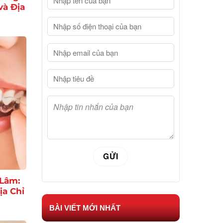
và Địa
 Lâm:
ịa Chỉ
BÀI VIẾT MỚI NHẤT