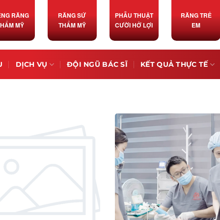
ỀNG RĂNG
RĂNG SỨ
PHẪU THUẬT
RĂNG TRẺ
THẨM MỸ
THẨM MỸ
CƯỜI HỞ LỢI
EM
U
DỊCH VỤ
ĐỘI NGŨ BÁC SĨ
KẾT QUẢ THỰC TẾ