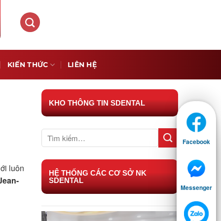
KIẾN THỨC
LIÊN HỆ
KHO THÔNG TIN SDENTAL
Facebook
ới luôn
HỆ THỐNG CÁC CƠ SỞ NK
Jean-
SDENTAL
Messenger