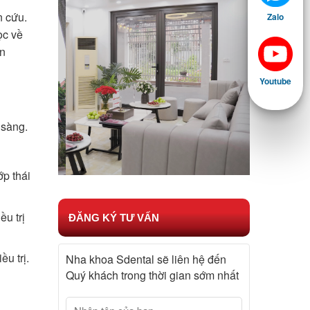
n cứu.
Zalo
ọc về
ên
Youtube
 sàng.
ớp thái
u trị
ĐĂNG KÝ TƯ VẤN
u trị.
Nha khoa Sdental sẽ liên hệ đến
Quý khách trong thời gian sớm nhất