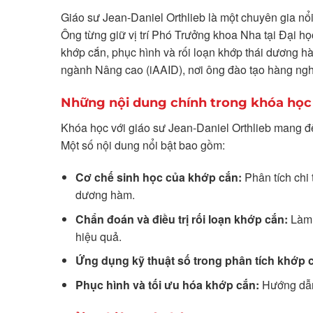
Giáo sư Jean-Daniel Orthlieb là một chuyên gia nổ
Ông từng giữ vị trí Phó Trưởng khoa Nha tại Đại họ
khớp cắn, phục hình và rối loạn khớp thái dương h
ngành Nâng cao (iAAID), nơi ông đào tạo hàng nghì
Những nội dung chính trong khóa học
Khóa học với giáo sư Jean-Daniel Orthlieb mang đế
Một số nội dung nổi bật bao gồm:
Cơ chế sinh học của khớp cắn:
Phân tích chi 
dương hàm.
Chẩn đoán và điều trị rối loạn khớp cắn:
Làm 
hiệu quả.
Ứng dụng kỹ thuật số trong phân tích khớp 
Phục hình và tối ưu hóa khớp cắn:
Hướng dẫn