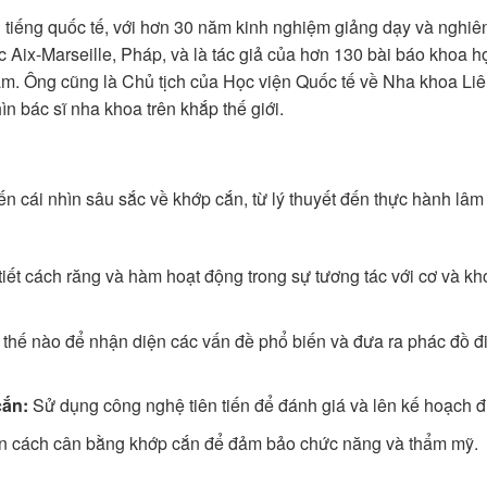
i tiếng quốc tế, với hơn 30 năm kinh nghiệm giảng dạy và nghiê
c Aix-Marseille, Pháp, và là tác giả của hơn 130 bài báo khoa h
àm. Ông cũng là Chủ tịch của Học viện Quốc tế về Nha khoa Li
n bác sĩ nha khoa trên khắp thế giới.
n cái nhìn sâu sắc về khớp cắn, từ lý thuyết đến thực hành lâm
tiết cách răng và hàm hoạt động trong sự tương tác với cơ và kh
thế nào để nhận diện các vấn đề phổ biến và đưa ra phác đồ điề
cắn:
Sử dụng công nghệ tiên tiến để đánh giá và lên kế hoạch điề
 cách cân bằng khớp cắn để đảm bảo chức năng và thẩm mỹ.