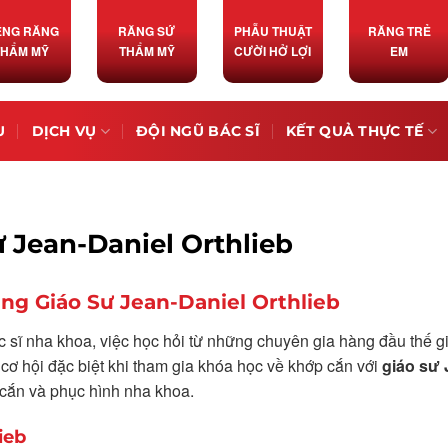
ỀNG RĂNG
RĂNG SỨ
PHẪU THUẬT
RĂNG TRẺ
THẨM MỸ
THẨM MỸ
CƯỜI HỞ LỢI
EM
U
DỊCH VỤ
ĐỘI NGŨ BÁC SĨ
KẾT QUẢ THỰC TẾ
 Jean-Daniel Orthlieb
ng Giáo Sư Jean-Daniel Orthlieb
 sĩ nha khoa, việc học hỏi từ những chuyên gia hàng đầu thế gi
 cơ hội đặc biệt khi tham gia khóa học về khớp cắn với
giáo sư 
p cắn và phục hình nha khoa.
ieb