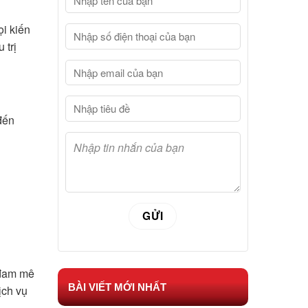
ọi kiến
 trị
đến
 đam mê
BÀI VIẾT MỚI NHẤT
ịch vụ