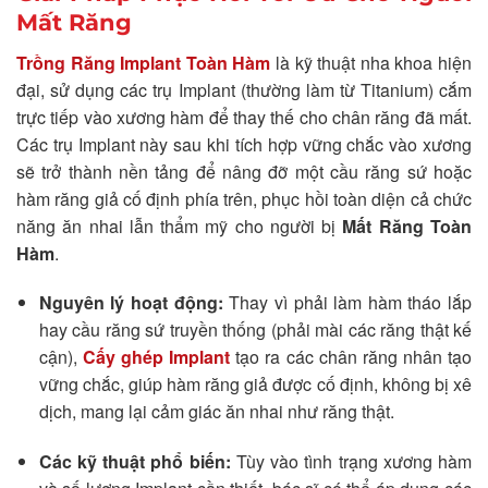
Mất Răng
Trồng Răng Implant Toàn Hàm
là kỹ thuật nha khoa hiện
đại, sử dụng các trụ Implant (thường làm từ Titanium) cắm
trực tiếp vào xương hàm để thay thế cho chân răng đã mất.
Các trụ Implant này sau khi tích hợp vững chắc vào xương
sẽ trở thành nền tảng để nâng đỡ một cầu răng sứ hoặc
hàm răng giả cố định phía trên, phục hồi toàn diện cả chức
năng ăn nhai lẫn thẩm mỹ cho người bị
Mất Răng Toàn
Hàm
.
Nguyên lý hoạt động:
Thay vì phải làm hàm tháo lắp
hay cầu răng sứ truyền thống (phải mài các răng thật kế
cận),
Cấy ghép Implant
tạo ra các chân răng nhân tạo
vững chắc, giúp hàm răng giả được cố định, không bị xê
dịch, mang lại cảm giác ăn nhai như răng thật.
Các kỹ thuật phổ biến:
Tùy vào tình trạng xương hàm