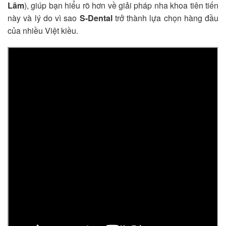
Lâm
), giúp bạn hiểu rõ hơn về giải pháp nha khoa tiên tiến
này và lý do vì sao
S-Dental
trở thành lựa chọn hàng đầu
của nhiều Việt kiều.