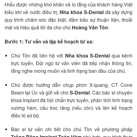
Hiểu được những khó khăn và lo lắng của khách hàng Việt
kiều khi về nước điều trị,
Nha khoa S-Dental
đã xây dựng
quy trình chăm sóc đặc biệt, đảm bảo sự thuận tiện, thoải
mái và hiệu quả tối đa cho chú
Hoàng Văn Tôn
:
Bước 1: Tư vấn và lập kế hoạch từ xa:
Chú Tôn đã liên hệ với
Nha khoa S-Dental
qua kênh
trực tuyến. Đội ngũ tư vấn viên đã tiếp nhận thông tin,
lắng nghe mong muốn và tình trạng ban đầu của chú.
Chú được hướng dẫn chụp phim X-quang, CT Cone
Beam tại Úc và gửi về cho
S-Dental
. Các bác sĩ chuyên
khoa Implant đã hội chẩn trực tuyến, phân tích tình trạng
xương hàm, cấu trúc răng (nếu còn) và lên kế hoạch
điều trị sơ bộ.
Bác sĩ tư vấn chi tiết cho chú Tôn về phương pháp
Trồng Răng Implant Toàn Hàm
phù hợp, quy trình thực