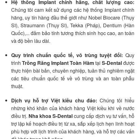
Hệ thống Implant chính hãng, chất lượng cao:
Chúng tôi cam kết sử dụng các hệ thống Implant chính
hãng, uy tín hàng đầu thế giới như Nobel Biocare (Thụy
Sĩ), Straumann (Thụy Sĩ), Tekka (Pháp), Dentium (Hàn
Quốc),... đảm bảo tính tương thích sinh học cao, an toàn
và độ bền lâu dài.
Quy trình chuẩn quốc tế, vô trùng tuyệt đối:
Quy
trình
Trồng Răng Implant Toàn Hàm
tại
S-Dental
được
thực hiện bài bản, chuyên nghiệp, tuân thủ nghiêm ngặt
các tiêu chuẩn quốc tế về vô trùng và an toàn phẫu
thuật.
Dịch vụ hỗ trợ Việt kiều chu đáo:
Chúng tôi hiểu
những khó khăn của khách hàng Việt kiều khi về nước
điều trị.
Nha khoa S-Dental
cung cấp dịch vụ tư vấn, hỗ
trợ lập kế hoạch điều trị từ xa, sắp xếp lịch hẹn linh hoạt
phù hợp với lịch trình của khách hàng, và hỗ trợ các vấn