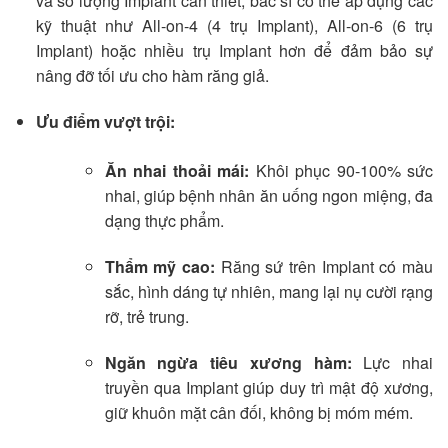
và số lượng Implant cần thiết, bác sĩ có thể áp dụng các
kỹ thuật như All-on-4 (4 trụ Implant), All-on-6 (6 trụ
Implant) hoặc nhiều trụ Implant hơn để đảm bảo sự
nâng đỡ tối ưu cho hàm răng giả.
Ưu điểm vượt trội:
Ăn nhai thoải mái:
Khôi phục 90-100% sức
nhai, giúp bệnh nhân ăn uống ngon miệng, đa
dạng thực phẩm.
Thẩm mỹ cao:
Răng sứ trên Implant có màu
sắc, hình dáng tự nhiên, mang lại nụ cười rạng
rỡ, trẻ trung.
Ngăn ngừa tiêu xương hàm:
Lực nhai
truyền qua Implant giúp duy trì mật độ xương,
giữ khuôn mặt cân đối, không bị móm mém.