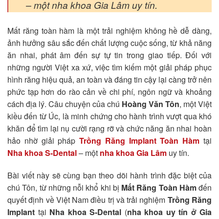
– một nha khoa Gia Lâm uy tín.
Mất răng toàn hàm là một trải nghiệm không hề dễ dàng,
ảnh hưởng sâu sắc đến chất lượng cuộc sống, từ khả năng
ăn nhai, phát âm đến sự tự tin trong giao tiếp. Đối với
những người Việt xa xứ, việc tìm kiếm một giải pháp phục
hình răng hiệu quả, an toàn và đáng tin cậy lại càng trở nên
phức tạp hơn do rào cản về chi phí, ngôn ngữ và khoảng
cách địa lý. Câu chuyện của chú
Hoàng Văn Tôn
, một Việt
kiều đến từ Úc, là minh chứng cho hành trình vượt qua khó
khăn để tìm lại nụ cười rạng rỡ và chức năng ăn nhai hoàn
hảo nhờ giải pháp
Trồng Răng Implant Toàn Hàm
tại
Nha khoa S-Dental
– một
nha khoa Gia Lâm
uy tín.
Bài viết này sẽ cùng bạn theo dõi hành trình đặc biệt của
chú Tôn, từ những nỗi khổ khi bị
Mất Răng Toàn Hàm
đến
quyết định về Việt Nam điều trị và trải nghiệm
Trồng Răng
Implant
tại
Nha khoa S-Dental
(
nha khoa uy tín ở Gia