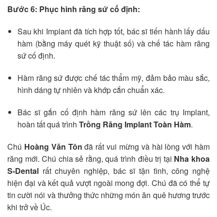
Bước 6: Phục hình răng sứ cố định:
Sau khi Implant đã tích hợp tốt, bác sĩ tiến hành lấy dấu
hàm (bằng máy quét kỹ thuật số) và chế tác hàm răng
sứ cố định.
Hàm răng sứ được chế tác thẩm mỹ, đảm bảo màu sắc,
hình dáng tự nhiên và khớp cắn chuẩn xác.
Bác sĩ gắn cố định hàm răng sứ lên các trụ Implant,
hoàn tất quá trình
Trồng Răng Implant Toàn Hàm
.
Chú
Hoàng Văn Tôn
đã rất vui mừng và hài lòng với hàm
răng mới. Chú chia sẻ rằng, quá trình điều trị tại
Nha khoa
S-Dental
rất chuyên nghiệp, bác sĩ tận tình, công nghệ
hiện đại và kết quả vượt ngoài mong đợi. Chú đã có thể tự
tin cười nói và thưởng thức những món ăn quê hương trước
khi trở về Úc.