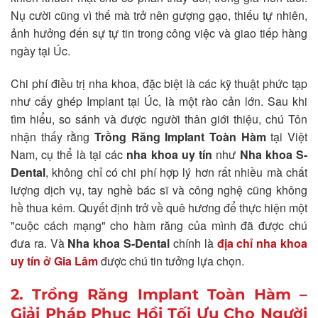
Nụ cười cũng vì thế mà trở nên gượng gạo, thiếu tự nhiên,
ảnh hưởng đến sự tự tin trong công việc và giao tiếp hàng
ngày tại Úc.
Chi phí điều trị nha khoa, đặc biệt là các kỹ thuật phức tạp
như cấy ghép Implant tại Úc, là một rào cản lớn. Sau khi
tìm hiểu, so sánh và được người thân giới thiệu, chú Tôn
nhận thấy rằng
Trồng Răng Implant Toàn Hàm
tại Việt
Nam, cụ thể là tại các
nha khoa uy tín
như
Nha khoa S-
Dental
, không chỉ có chi phí hợp lý hơn rất nhiều mà chất
lượng dịch vụ, tay nghề bác sĩ và công nghệ cũng không
hề thua kém. Quyết định trở về quê hương để thực hiện một
"cuộc cách mạng" cho hàm răng của mình đã được chú
đưa ra. Và
Nha khoa S-Dental
chính là
địa chỉ nha khoa
uy tín ở Gia Lâm
được chú tin tưởng lựa chọn.
2. Trồng Răng Implant Toàn Hàm –
Giải Pháp Phục Hồi Tối Ưu Cho Người