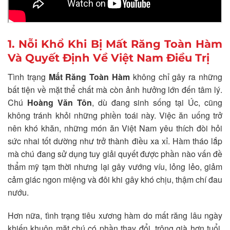
1. Nỗi Khổ Khi Bị Mất Răng Toàn Hàm
Và Quyết Định Về Việt Nam Điều Trị
Tình trạng
Mất Răng Toàn Hàm
không chỉ gây ra những
bất tiện về mặt thể chất mà còn ảnh hưởng lớn đến tâm lý.
Chú
Hoàng Văn Tôn
, dù đang sinh sống tại Úc, cũng
không tránh khỏi những phiền toái này. Việc ăn uống trở
nên khó khăn, những món ăn Việt Nam yêu thích đòi hỏi
sức nhai tốt dường như trở thành điều xa xỉ. Hàm tháo lắp
mà chú đang sử dụng tuy giải quyết được phần nào vấn đề
thẩm mỹ tạm thời nhưng lại gây vướng víu, lỏng lẻo, giảm
cảm giác ngon miệng và đôi khi gây khó chịu, thậm chí đau
nướu.
Hơn nữa, tình trạng tiêu xương hàm do mất răng lâu ngày
khiến khuôn mặt chú có phần thay đổi, trông già hơn tuổi.