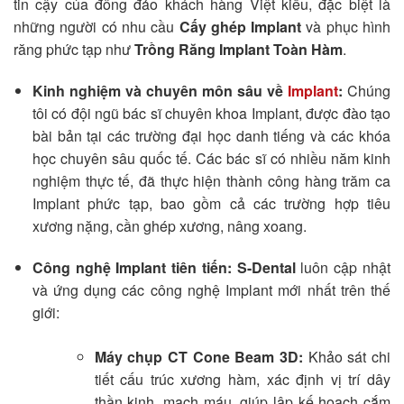
tin cậy của đông đảo khách hàng Việt kiều, đặc biệt là
những người có nhu cầu
Cấy ghép Implant
và phục hình
răng phức tạp như
Trồng Răng Implant Toàn Hàm
.
Kinh nghiệm và chuyên môn sâu về
Implant
:
Chúng
tôi có đội ngũ bác sĩ chuyên khoa Implant, được đào tạo
bài bản tại các trường đại học danh tiếng và các khóa
học chuyên sâu quốc tế. Các bác sĩ có nhiều năm kinh
nghiệm thực tế, đã thực hiện thành công hàng trăm ca
Implant phức tạp, bao gồm cả các trường hợp tiêu
xương nặng, cần ghép xương, nâng xoang.
Công nghệ Implant tiên tiến:
S-Dental
luôn cập nhật
và ứng dụng các công nghệ Implant mới nhất trên thế
giới:
Máy chụp CT Cone Beam 3D:
Khảo sát chi
tiết cấu trúc xương hàm, xác định vị trí dây
thần kinh, mạch máu, giúp lập kế hoạch cắm