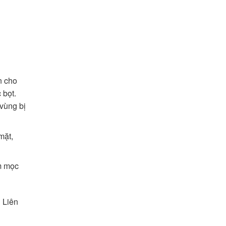
n cho
 bọt.
 vùng bị
mặt,
ểm mọc
! Liên