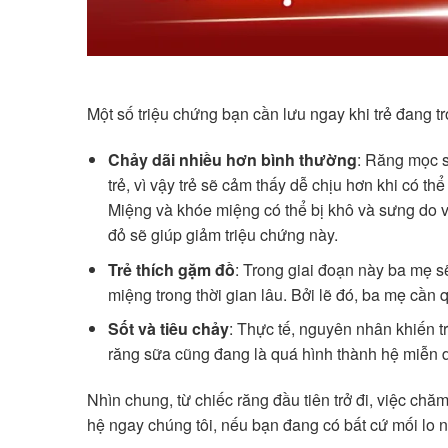
Một số triệu chứng bạn cần lưu ngay khi trẻ đang t
Chảy dãi nhiều hơn bình thường
: Răng mọc s
trẻ, vì vậy trẻ sẽ cảm thấy dễ chịu hơn khi có th
Miệng và khóe miệng có thể bị khô và sưng do vi
đỏ sẽ giúp giảm triệu chứng này.
Trẻ thích gặm đồ
: Trong giai đoạn này ba mẹ s
miệng trong thời gian lâu. Bởi lẽ đó, ba mẹ cần q
Sốt và tiêu chảy
: Thực tế, nguyên nhân khiến 
răng sữa cũng đang là quá hình thành hệ miễn dịc
Nhìn chung, từ chiếc răng đầu tiên trở đi, việc chăm
hệ ngay chúng tôi, nếu bạn đang có bất cứ mối lo 