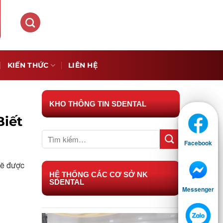
KIẾN THỨC
LIÊN HỆ
KHO THÔNG TIN SDENTAL
Biết
Facebook
sẽ được
HỆ THỐNG CÁC CƠ SỞ NK
SDENTAL
Messenger