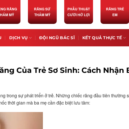
ỀNG RĂNG
RĂNG SỨ
PHẪU THUẬT
RĂNG TRẺ
THẨM MỸ
THẨM MỸ
CƯỜI HỞ LỢI
EM
U
DỊCH VỤ
ĐỘI NGŨ BÁC SĨ
KẾT QUẢ THỰC TẾ
ăng Của Trẻ Sơ Sinh: Cách Nhận 
ng trong sự phát triển ở trẻ. Những chiếc răng đầu tiên thường 
mốc thời gian mà ba mẹ cần đặc biệt lưu tâm: