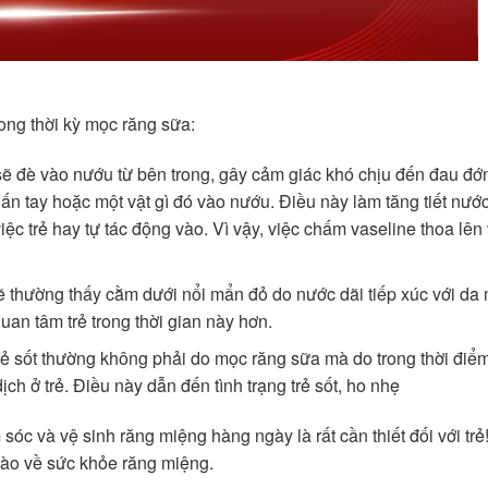
rong thời kỳ mọc răng sữa:
ẽ đè vào nướu từ bên trong, gây cảm giác khó chịu đến đau đớ
ể ấn tay hoặc một vật gì đó vào nướu. Điều này làm tăng tiết nước
ệc trẻ hay tự tác động vào. Vì vậy, việc chấm vaseline thoa lên
ẽ thường thấy cằm dưới nổi mẩn đỏ do nước dãi tiếp xúc với da 
uan tâm trẻ trong thời gian này hơn.
trẻ sốt thường không phải do mọc răng sữa mà do trong thời đi
h ở trẻ. Điều này dẫn đến tình trạng trẻ sốt, ho nhẹ
 sóc và vệ sinh răng miệng hàng ngày là rất cần thiết đối với trẻ
nào về sức khỏe răng miệng.