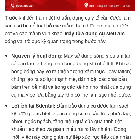
Trước khi tiến hành tiệt khuẩn, dụng cụ y tế cần được làm
sạch sơ bộ để loại bỏ các mảng bám hữu cơ, máu, nước
bọt và các mảnh vụn khác.
Máy rửa dụng cụ siêu âm
đóng vai trò cực kỳ quan trọng trong bước này.
Nguyên lý hoạt động:
Máy sử dụng sóng siêu âm tần
số cao tạo ra hàng triệu bong bóng khí nhỏ li ti. Khi các
bong bóng này vỡ ra (hiện tượng xâm thực - cavitation),
chúng tạo ra áp lực mạnh mẽ, đánh bật các chất bẩn
bám trên bề mặt và trong các kẽ hở nhỏ nhất của dụng
cụ mà việc rửa bằng tay khó có thể làm sạch hết được.
Lợi ích tại Sdental:
Đảm bảo dụng cụ được làm sạch
kỹ lưỡng, đặc biệt là các dụng cụ có cấu trúc phức tạp,
nhiều ngóc ngách, tăng hiệu quả của quá trình tiệt
khuẩn tiếp theo và giảm thiểu rủi ro lây nhiễm. Đồng
thời, việc này cũng giảm sự tiếp xúc trực tiếp của nhân