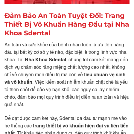
Đảm Bảo An Toàn Tuyệt Đối: Trang
Thiết Bị Vô Khuẩn Hàng Đầu tại Nha
Khoa Sdental
An toàn và sức khỏe của bệnh nhân luôn là ưu tiên hàng
đầu tại bất kỳ cơ sở y tế nào, đặc biệt là trong lĩnh vực nha
khoa. Tại
Nha Khoa Sdental
, chúng tôi cam kết mang đến
dịch vụ chăm sóc răng miệng chất lượng cao nhất, không
chỉ về chuyên môn điều trị mà còn về
tiêu chuẩn vệ sinh
và vô khuẩn
. Việc kiểm soát nhiễm khuẩn chặt chẽ là yếu
tố then chốt để bảo vệ bạn khỏi các nguy cơ lây nhiễm
chéo, đảm bảo mọi quy trình điều trị diễn ra an toàn và hiệu
quả nhất.
Để đạt được cam kết này, Sdental đã đầu tư mạnh mẽ vào
hệ thống các
trang thiết bị vô khuẩn hiện đại và tiên tiến
nhất
. Từ khâu tiếp nhận dụng cụ đến quy trình khử khuẩn,