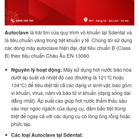
Autoclave
là trái tim của quy trình vô khuẩn tại Sdental và
là tiêu chuẩn vàng trong tiệt khuẩn y tế. Chúng tôi sử dụng
các dòng máy autoclave hiện đại, đạt tiêu chuẩn B (Class
B) theo tiêu chuẩn Châu Âu EN 13060.
Nguyên lý hoạt động:
Máy sử dụng hơi nước bão hòa
dưới áp suất và nhiệt độ cao (thường là 121°C hoặc
134°C) để tiêu diệt tất cả các dạng vi sinh vật, bao gồm
vi khuẩn, virus, nấm và bào tử vi khuẩn (dạng sống dai
dẳng nhất). Áp suất cao giúp hơi nước thẩm thấu sâu
vào mọi ngóc ngách của dụng cụ, đảm bảo tiệt trùng
triệt để ngay cả với các dụng cụ có lòng ống rỗng hoặc
phức tạp.
Các loại Autoclave tại Sdental: